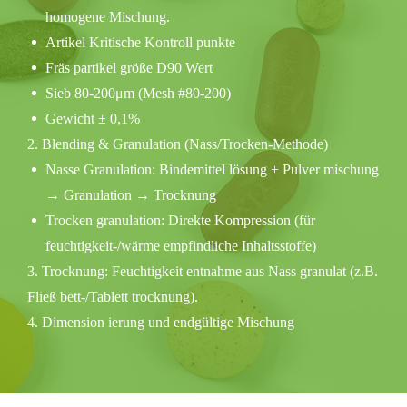
homogene Mischung.
Artikel Kritische Kontroll punkte
Fräs partikel größe D90 Wert
Sieb 80-200μm (Mesh #80-200)
Gewicht ± 0,1%
2. Blending & Granulation (Nass/Trocken-Methode)
Nasse Granulation: Bindemittel lösung + Pulver mischung
→ Granulation → Trocknung
Trocken granulation: Direkte Kompression (für
feuchtigkeit-/wärme empfindliche Inhaltsstoffe)
3. Trocknung: Feuchtigkeit entnahme aus Nass granulat (z.B.
Fließ bett-/Tablett trocknung).
4. Dimension ierung und endgültige Mischung
5. Kompression: Granulat zu Tabletten mit spezifizierter
Härte und Abmessungen (Rotations presse) formen.
6. Beschichtung (optional): Zucker/Film/enter ische