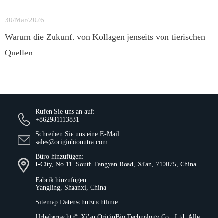
30/Mar/2026
Warum die Zukunft von Kollagen jenseits von tierischen
Quellen
Rufen Sie uns an auf:
+862981113831
Schreiben Sie uns eine E-Mail:
sales@originbionutra.com
Büro hinzufügen:
I-City, No.11, South Tangyan Road, Xi'an, 710075, China
Fabrik hinzufügen:
Yangling, Shaanxi, China
Sitemap
Datenschutzrichtlinie
Urheberrecht ©
Xi'an OriginBio Technology Co., Ltd.
Alle