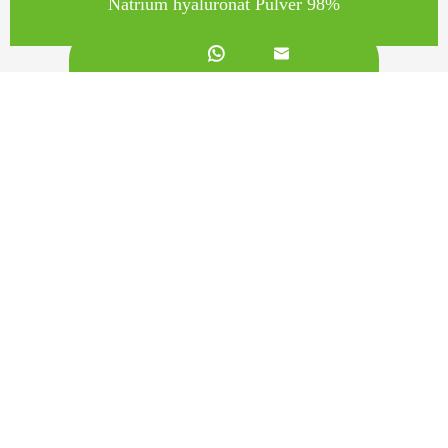
Natrium hyaluronat Pulver 98%


Rufen Sie uns an auf:
+862981113831
Schreiben Sie uns eine E-Mail:
sales@originbionutra.com
Büro hinzufügen:
I-City, No.11, South Tangyan Road, Xi'an, 710075, China
Fabrik hinzufügen:
Yangling, Shaanxi, China
Sitemap
Datenschutzrichtlinie
Urheberrecht ©
Xi'an OriginBio Technology Co., Ltd.
Alle
Rechte vorbehalten.
Über