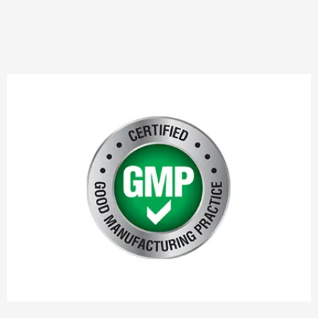
7. 000 m2 große Produktions werkstatt für
Gesundheits ergänzungs mittel, die mit Extraktion
linien und Produktions linien für Kapseln, Tabletten,
Granulate, Softgels, Pulver und Gummi bonbons
ausgestattet ist.
1. 000 m2 botanische Rohstoff-Vor verarbeitung
werkstatt;
Wir befähigen Unternehmen aller Größen, ihre eigenen
erfolgreichen Marken für Nahrungs ergänzungs mittel
auf den Markt zu bringen, und bieten niedrige Mindest
bestellmengen (MOQ) sowie umfassende Unterstützung
bei der Probenahme, um die Produkt qualität sicher
zustellen. Unsere optimierten Prozesse ermöglichen es,
Ihre einzigartigen Formulierungen effizient auf den
Markt zu bringen.