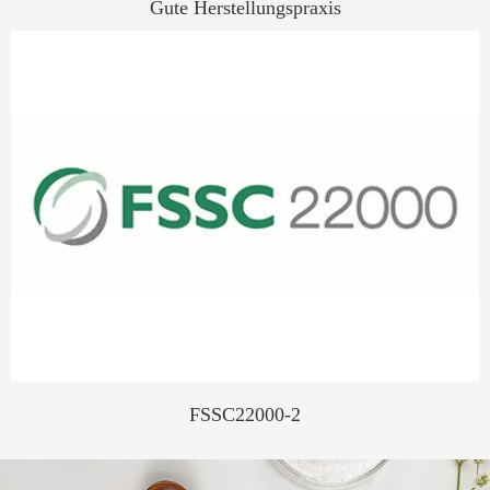
Als Ihr engagierter Partner bieten wir eine vollständige
Gute Herstellungspraxis
Palette von Private-Label-Dienstleistungen für Nahrungs
ergänzungs mittel an, von Konzept, Formulierung bis
hin zur Herstellung, Verpackung und Einhaltung
gesetzlicher Vorschriften.
Bereit, mit Unternehmen aller Größen zusammen
zuarbeiten, kombinieren wir unser tiefes Branchen-
Know-how mit außer gewöhnlichem Kunden service,
um eine reibungslose und erfolgreiche Reise in den
Markt für Nahrungs ergänzungs mittel zu gewährleisten.
FSSC22000-2