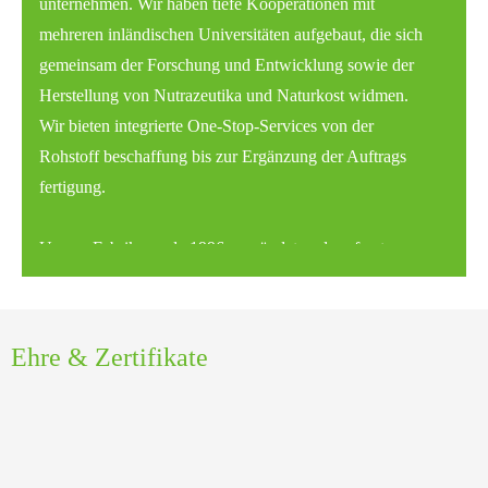
unternehmen. Wir haben tiefe Kooperationen mit
mehreren inländischen Universitäten aufgebaut, die sich
gemeinsam der Forschung und Entwicklung sowie der
Herstellung von Nutrazeutika und Naturkost widmen.
Wir bieten integrierte One-Stop-Services von der
Rohstoff beschaffung bis zur Ergänzung der Auftrags
fertigung.
Unsere Fabrik wurde 1996 gegründet und umfasst
30.000 Quadratmeter. Sie verfügt über eine saubere
Werkstatt mit 100.000 Klassen, die nach GMP-
Standards verwaltet wird. Die Anlage wurde von
Ehre & Zertifikate
HACCP-und ISO9001 Qualitäts managements ystemen
zertifiziert.
Die Pflanze umfasst: