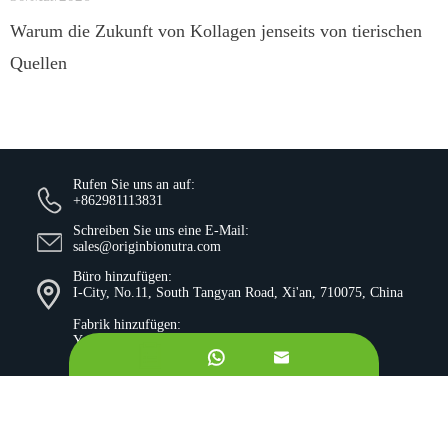
Warum die Zukunft von Kollagen jenseits von tierischen
Quellen
Rufen Sie uns an auf:
+862981113831
Schreiben Sie uns eine E-Mail:
sales@originbionutra.com
Büro hinzufügen:
I-City, No.11, South Tangyan Road, Xi'an, 710075, China
Fabrik hinzufügen:
Yangling, Shaanxi, China


Sitemap
Datenschutzrichtlinie
Urheberrecht ©
Xi'an OriginBio Technology Co., Ltd.
Alle
Rechte vorbehalten.