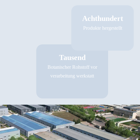
Achthundert
Produkte hergestellt
Tausend
Botanischer Rohstoff vor
verarbeitung werkstatt